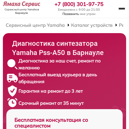
+7 (800) 301-97-75
Ежедневно с 9:00 до 21:00
Сервисный центр Yamaha
в
Барнауле
Позвонить
мне утром
Сервисный центр Yamaha
Каталог устройств
Рем
Диагностика синтезатора
Yamaha Pss-A50 в Барнауле
Диагностика за наш счет, ремонт по
желанию
Бесплатный выезд курьера в день
обращения
Гарантия на ремонт до 3 лет
Срочный ремонт от 35 минут
Бесплатная консультация со
специалистом