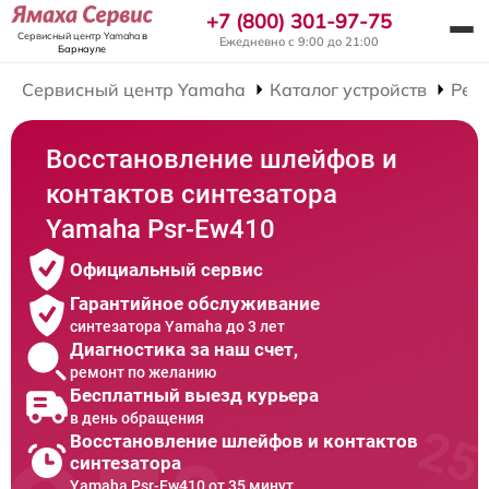
+7 (800) 301-97-75
Сервисный центр Yamaha
в
Ежедневно с 9:00 до 21:00
Барнауле
Сервисный центр Yamaha
Каталог устройств
Рем
Восстановление шлейфов и
контактов синтезатора
Yamaha Psr-Ew410
Официальный сервис
Гарантийное обслуживание
синтезатора Yamaha до 3 лет
Диагностика за наш счет,
ремонт по желанию
Бесплатный выезд курьера
в день обращения
Восстановление шлейфов и контактов
синтезатора
Yamaha Psr-Ew410 от 35 минут