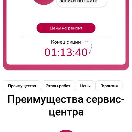
записи на сайте
Цены на ремонт
Конец акции
01:13:39
Преимущества
Этапы работ
Цены
Гарантия
М
Преимущества сервис-
центра