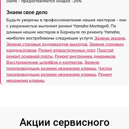
сайте - предоставляется скидка -25%.
Знаем свое дело
Будьте уверены в профессионализме наших мастеров - они
с уверенностью выполнят ремонт Yamaha Montage6. По
данным наших мастеров в Барнауле по ремонту Yamaha,
наиболее востребованы следующие услуги:
Замена экрана
,
Замена стоковых аудиовходов-выходов
,
Замена стоковых
конденсаторов
,
Ремонт второстепенных плат
,
Простой
ремонт основной платы
,
Ремонт внутренних динамиков
,
Восстановление шлейфов и контактов
,
Замена
токопроводящих резинок механизма клавиш
,
Чистка
токопроводящих резинок механизма клавиш
,
Ремонт
механизма клавиш
.
Акции сервисного