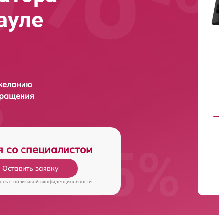
ауле
 желанию
бращения
я со специалистом
Оставить заявку
есь c
политикой конфиденциальности