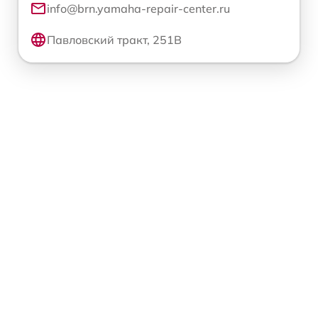
info@brn.yamaha-repair-center.ru
Павловский тракт, 251В