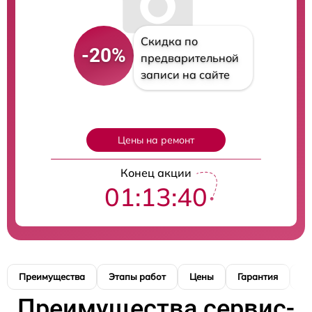
Скидка по
-20%
предварительной
записи на сайте
Цены на ремонт
Конец акции
01:13:39
Преимущества
Этапы работ
Цены
Гарантия
М
Преимущества сервис-