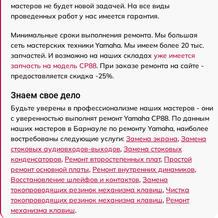
мастеров не будет новой задачей. На все виды
проведенных работ у нас имеется гарантия.
Минимальные сроки выполнения ремонта. Мы большая
сеть мастерских техники Yamaha. Мы имеем более 20 тыс.
запчастей. И возможно на наших складах
уже имеется
запчасть на модель CP88
. При заказе ремонта на сайте -
предоставляется скидка -25%.
Знаем свое дело
Будьте уверены в профессионализме наших мастеров - они
с уверенностью выполнят ремонт Yamaha CP88. По данным
наших мастеров в Барнауле по ремонту Yamaha, наиболее
востребованы следующие услуги:
Замена экрана
,
Замена
стоковых аудиовходов-выходов
,
Замена стоковых
конденсаторов
,
Ремонт второстепенных плат
,
Простой
ремонт основной платы
,
Ремонт внутренних динамиков
,
Восстановление шлейфов и контактов
,
Замена
токопроводящих резинок механизма клавиш
,
Чистка
токопроводящих резинок механизма клавиш
,
Ремонт
механизма клавиш
.