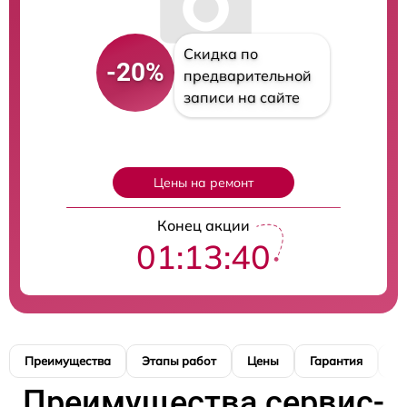
Скидка по
-20%
предварительной
записи на сайте
Цены на ремонт
Конец акции
01:13:39
Преимущества
Этапы работ
Цены
Гарантия
М
Преимущества сервис-