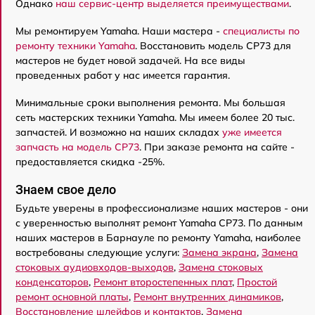
Однако
наш сервис-центр выделяется преимуществами
.
Мы ремонтируем Yamaha. Наши мастера -
специалисты по
ремонту техники Yamaha
. Восстановить модель CP73 для
мастеров не будет новой задачей. На все виды
проведенных работ у нас имеется гарантия.
Минимальные сроки выполнения ремонта. Мы большая
сеть мастерских техники Yamaha. Мы имеем более 20 тыс.
запчастей. И возможно на наших складах
уже имеется
запчасть на модель CP73
. При заказе ремонта на сайте -
предоставляется скидка -25%.
Знаем свое дело
Будьте уверены в профессионализме наших мастеров - они
с уверенностью выполнят ремонт Yamaha CP73. По данным
наших мастеров в Барнауле по ремонту Yamaha, наиболее
востребованы следующие услуги:
Замена экрана
,
Замена
стоковых аудиовходов-выходов
,
Замена стоковых
конденсаторов
,
Ремонт второстепенных плат
,
Простой
ремонт основной платы
,
Ремонт внутренних динамиков
,
Восстановление шлейфов и контактов
,
Замена