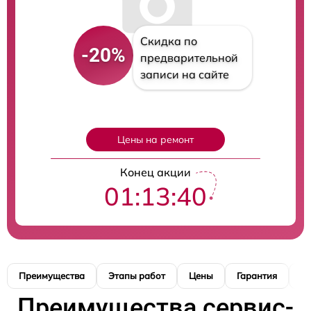
Скидка по
-20%
предварительной
записи на сайте
Цены на ремонт
Конец акции
01:13:39
Преимущества
Этапы работ
Цены
Гарантия
М
Преимущества сервис-