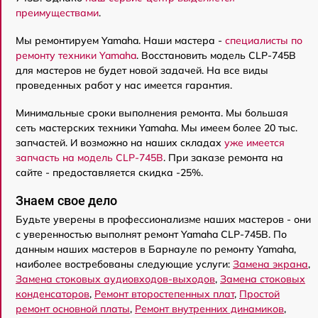
преимуществами
.
Мы ремонтируем Yamaha. Наши мастера -
специалисты по
ремонту техники Yamaha
. Восстановить модель CLP-745B
для мастеров не будет новой задачей. На все виды
проведенных работ у нас имеется гарантия.
Минимальные сроки выполнения ремонта. Мы большая
сеть мастерских техники Yamaha. Мы имеем более 20 тыс.
запчастей. И возможно на наших складах
уже имеется
запчасть на модель CLP-745B
. При заказе ремонта на
сайте - предоставляется скидка -25%.
Знаем свое дело
Будьте уверены в профессионализме наших мастеров - они
с уверенностью выполнят ремонт Yamaha CLP-745B. По
данным наших мастеров в Барнауле по ремонту Yamaha,
наиболее востребованы следующие услуги:
Замена экрана
,
Замена стоковых аудиовходов-выходов
,
Замена стоковых
конденсаторов
,
Ремонт второстепенных плат
,
Простой
ремонт основной платы
,
Ремонт внутренних динамиков
,