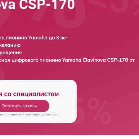
ova CSP-170
о пианино Yamaha до 3 лет
 желанию
бращения
усная цифрового пианино
Yamaha Clavinova CSP-170 от
я со специалистом
Оставить заявку
есь c
политикой конфиденциальности