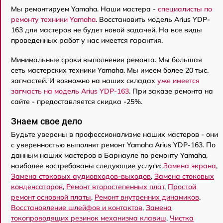
Мы ремонтируем Yamaha. Наши мастера -
специалисты по
ремонту техники Yamaha
. Восстановить модель Arius YDP-
163 для мастеров не будет новой задачей. На все виды
проведенных работ у нас имеется гарантия.
Минимальные сроки выполнения ремонта. Мы большая
сеть мастерских техники Yamaha. Мы имеем более 20 тыс.
запчастей. И возможно на наших складах
уже имеется
запчасть на модель Arius YDP-163
. При заказе ремонта на
сайте - предоставляется скидка -25%.
Знаем свое дело
Будьте уверены в профессионализме наших мастеров - они
с уверенностью выполнят ремонт Yamaha Arius YDP-163. По
данным наших мастеров в Барнауле по ремонту Yamaha,
наиболее востребованы следующие услуги:
Замена экрана
,
Замена стоковых аудиовходов-выходов
,
Замена стоковых
конденсаторов
,
Ремонт второстепенных плат
,
Простой
ремонт основной платы
,
Ремонт внутренних динамиков
,
Восстановление шлейфов и контактов
,
Замена
токопроводящих резинок механизма клавиш
,
Чистка