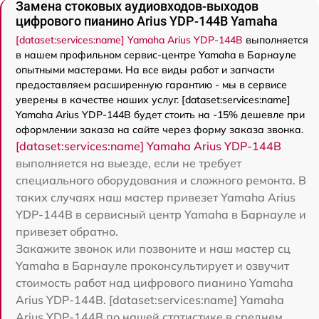
Замена стоковых аудиовходов-выходов
цифрового пианино Arius YDP-144B Yamaha
[dataset:services:name] Yamaha Arius YDP-144B
выполняется
в нашем профильном сервис-центре Yamaha в Барнауле
опытными мастерами. На все виды работ и запчасти
предоставляем расширенную гарантию - мы в сервисе
уверены в качестве наших услуг. [dataset:services:name]
Yamaha Arius YDP-144B будет стоить на -15% дешевле при
оформлении заказа на сайте через форму заказа звонка.
[dataset:services:name] Yamaha Arius YDP-144B
выполняется на выезде, если не требует
специального оборудования и сложного ремонта. В
таких случаях наш мастер привезет Yamaha Arius
YDP-144B в сервисный центр Yamaha в Барнауле и
привезет обратно.
Закажите звонок или позвоните и наш мастер сц
Yamaha в Барнауле проконсультирует и озвучит
стоимость работ над цифрового пианино Yamaha
Arius YDP-144B. [dataset:services:name] Yamaha
Arius YDP-144B по нашей статистике в среднем